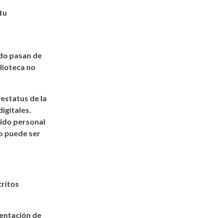
tu
ndo pasan de
blioteca no
 estatus de la
igitales.
nido personal
no puede ser
critos
mentación de