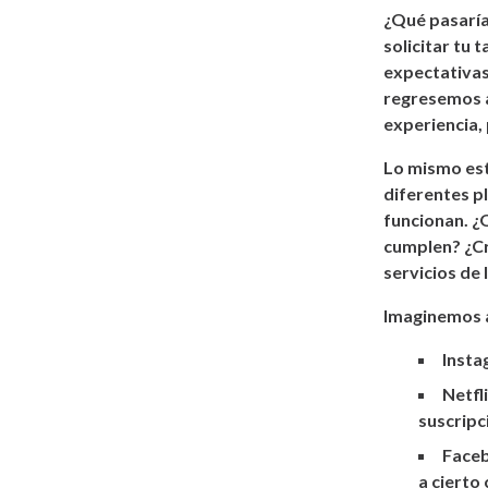
¿Qué pasaría
solicitar tu 
expectativas
regresemos a
experiencia,
Lo mismo est
diferentes p
funcionan. ¿Q
cumplen? ¿Cr
servicios de 
Imaginemos a
Insta
Netfl
suscripc
Faceb
a cierto