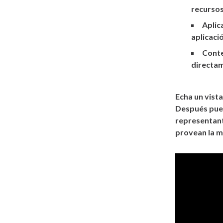
recursos
Aplic
aplicaci
Conte
directam
Echa un vist
Después pu
representant
provean la m