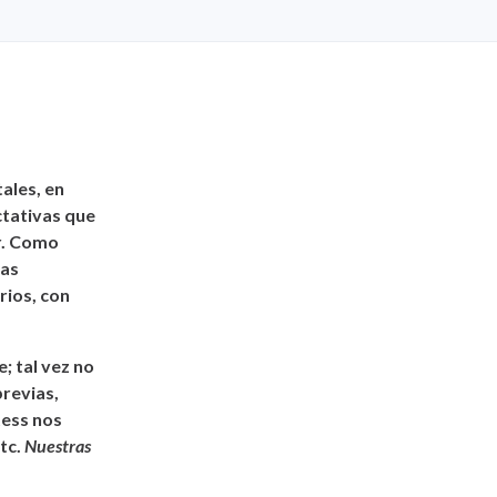
ales, en
ctativas que
ar. Como
las
rios, con
; tal vez no
revias,
tess nos
tc.
Nuestras