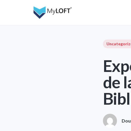
Uncategoriz
Exp
de l
Bibl
Dou