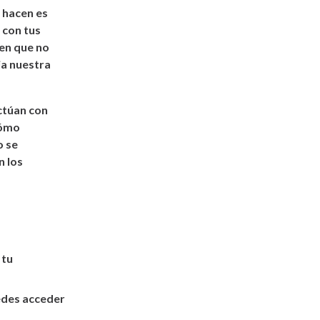
 hacen es
 con tus
en que no
ia nuestra
ctúan con
cómo
o se
n los
 tu
edes acceder