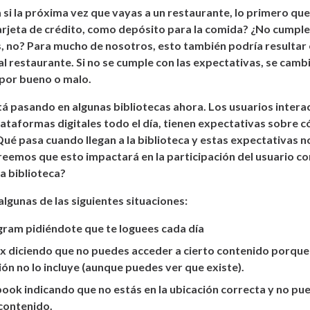
 si la próxima vez que vayas a un restaurante, lo primero que
tarjeta de crédito, como depósito para la comida? ¿No cumple
, no? Para mucho de nosotros, esto también podría resultar 
l restaurante. Si no se cumple con las expectativas, se camb
 por bueno o malo.
á pasando en algunas bibliotecas ahora. Los usuarios intera
lataformas digitales todo el día, tienen expectativas sobre 
ué pasa cuando llegan a la biblioteca y estas expectativas n
eemos que esto impactará en la participación del usuario co
la biblioteca?
lgunas de las siguientes situaciones:
gram pidiéndote que te loguees cada día
ix diciendo que no puedes acceder a cierto contenido porque
ión no lo incluye (aunque puedes ver que existe).
ook indicando que no estás en la ubicación correcta y no pu
 contenido.