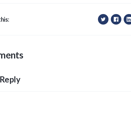
his:
ments
 Reply