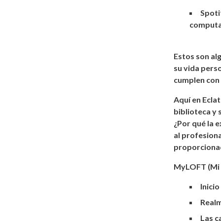
Spoti
computa
Estos son al
su vida perso
cumplen con 
Aquí en Eclat
biblioteca y 
¿Por qué la 
al profesion
proporcionad
MyLOFT (Mi B
Inici
Realm
Las c